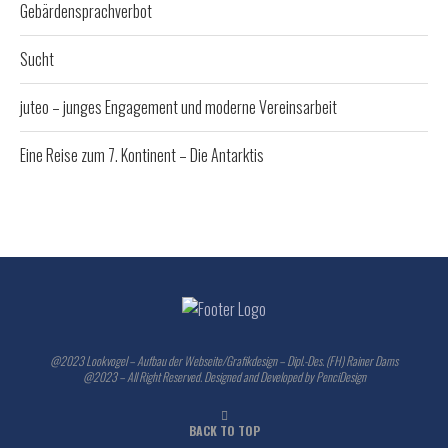
Gebärdensprachverbot
Sucht
juteo – junges Engagement und moderne Vereinsarbeit
Eine Reise zum 7. Kontinent – Die Antarktis
@2023 Lookvogel – Aufbau der Webseite/Grafikdesign – Dipl.-Des. (FH) Rainer Dams
@2023 – All Right Reserved. Designed and Developed by PenciDesign
BACK TO TOP